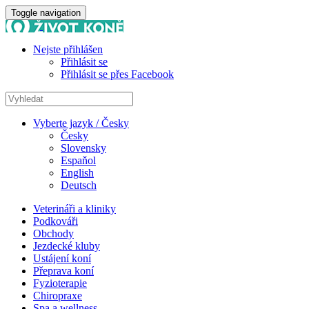
Toggle navigation
Nejste přihlášen
Přihlásit se
Přihlásit se přes Facebook
Vyberte jazyk / Česky
Česky
Slovensky
Espaňol
English
Deutsch
Veterináři a kliniky
Podkováři
Obchody
Jezdecké kluby
Ustájení koní
Přeprava koní
Fyzioterapie
Chiropraxe
Spa a wellness