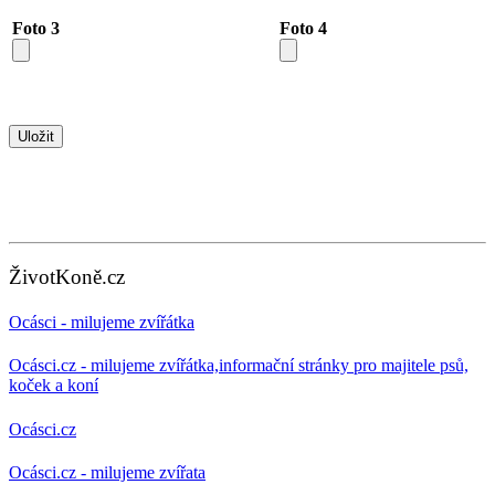
Foto 3
Foto 4
ŽivotKoně.cz
Ocásci - milujeme zvířátka
Ocásci.cz - milujeme zvířátka,informační stránky pro majitele psů,
koček a koní
Ocásci.cz
Ocásci.cz - milujeme zvířata