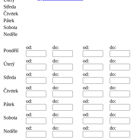
Středa
Čtvrtek
Pátek
Sobota
Neděle
od:
do:
od:
do:
Pondělí
od:
do:
od:
do:
Úterý
od:
do:
od:
do:
Středa
od:
do:
od:
do:
Čtvrtek
od:
do:
od:
do:
Pátek
od:
do:
od:
do:
Sobota
od:
do:
od:
do:
Neděle