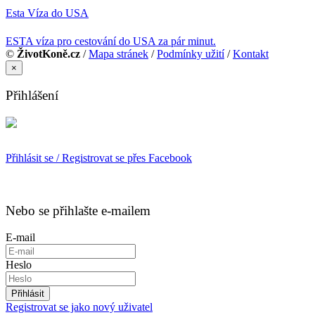
Esta Víza do USA
ESTA víza pro cestování do USA za pár minut.
©
ŽivotKoně.cz
/
Mapa stránek
/
Podmínky užití
/
Kontakt
×
Přihlášení
Přihlásit se / Registrovat se přes Facebook
Nebo se přihlašte e-mailem
E-mail
Heslo
Přihlásit
Registrovat se jako nový uživatel