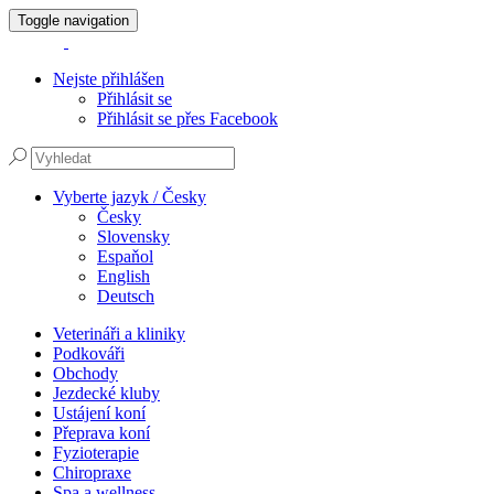
Toggle navigation
Nejste přihlášen
Přihlásit se
Přihlásit se přes Facebook
Vyberte jazyk / Česky
Česky
Slovensky
Espaňol
English
Deutsch
Veterináři a kliniky
Podkováři
Obchody
Jezdecké kluby
Ustájení koní
Přeprava koní
Fyzioterapie
Chiropraxe
Spa a wellness