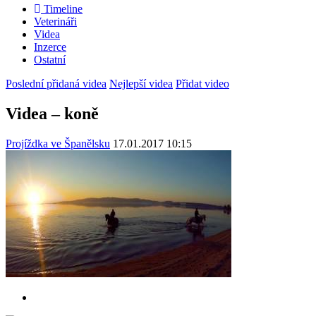
Timeline
Veterináři
Videa
Inzerce
Ostatní
Poslední přidaná videa
Nejlepší videa
Přidat video
Videa – koně
Projíždka ve Španělsku
17.01.2017 10:15