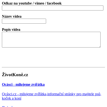
Odkaz na youtube / vimeo / facebook
Název videa
Popis videa
ŽivotKoně.cz
Ocásci - milujeme zvířátka
Ocásci.cz - milujeme zvířátka,informační stránky pro majitele psů,
koček a koní