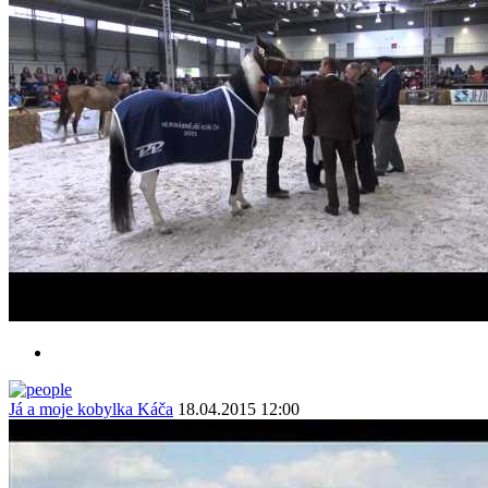
Já a moje kobylka Káča
18.04.2015 12:00