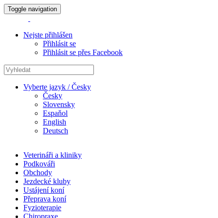
Toggle navigation
Nejste přihlášen
Přihlásit se
Přihlásit se přes Facebook
Vyberte jazyk / Česky
Česky
Slovensky
Espaňol
English
Deutsch
Veterináři a kliniky
Podkováři
Obchody
Jezdecké kluby
Ustájení koní
Přeprava koní
Fyzioterapie
Chiropraxe