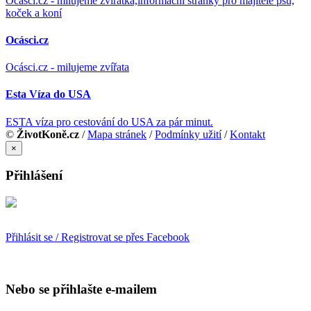
Ocásci.cz - milujeme zvířátka,informační stránky pro majitele psů,
koček a koní
Ocásci.cz
Ocásci.cz - milujeme zvířata
Esta Víza do USA
ESTA víza pro cestování do USA za pár minut.
©
ŽivotKoně.cz
/
Mapa stránek
/
Podmínky užití
/
Kontakt
×
Přihlášení
Přihlásit se / Registrovat se přes Facebook
Nebo se přihlašte e-mailem