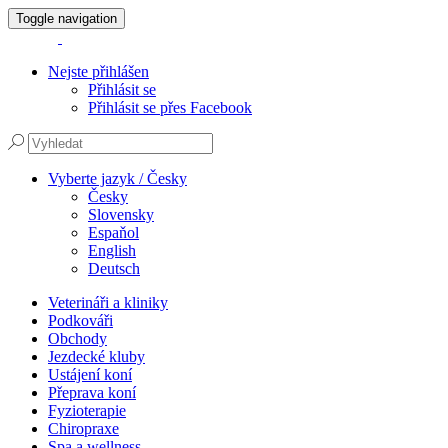
Toggle navigation
Nejste přihlášen
Přihlásit se
Přihlásit se přes Facebook
Vyberte jazyk / Česky
Česky
Slovensky
Espaňol
English
Deutsch
Veterináři a kliniky
Podkováři
Obchody
Jezdecké kluby
Ustájení koní
Přeprava koní
Fyzioterapie
Chiropraxe
Spa a wellness