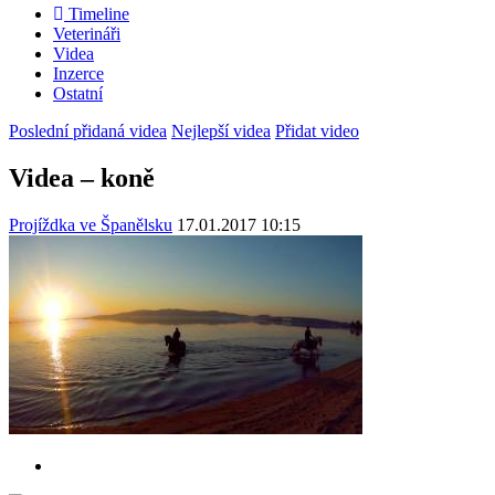
Timeline
Veterináři
Videa
Inzerce
Ostatní
Poslední přidaná videa
Nejlepší videa
Přidat video
Videa – koně
Projíždka ve Španělsku
17.01.2017 10:15