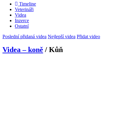
Timeline
Veterináři
Videa
Inzerce
Ostatní
Poslední přidaná videa
Nejlepší videa
Přidat video
Videa – koně
/ Kůň