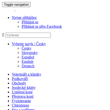
Toggle navigation
Nejste přihlášen
Přihlásit se
Přihlásit se přes Facebook
Vyberte jazyk / Česky
Česky
Slovensky
Espaňol
English
Deutsch
Veterináři a kliniky
Podkováři
Obchody
Jezdecké kluby
Ustájení koní
Přeprava koní
Fyzioterapie
Chiropraxe
Spa a wellness