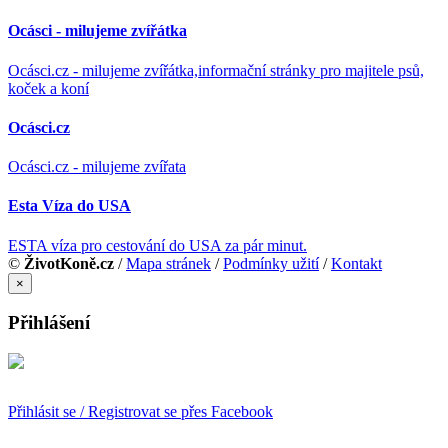
Ocásci - milujeme zvířátka
Ocásci.cz - milujeme zvířátka,informační stránky pro majitele psů,
koček a koní
Ocásci.cz
Ocásci.cz - milujeme zvířata
Esta Víza do USA
ESTA víza pro cestování do USA za pár minut.
©
ŽivotKoně.cz
/
Mapa stránek
/
Podmínky užití
/
Kontakt
×
Přihlášení
Přihlásit se / Registrovat se přes Facebook