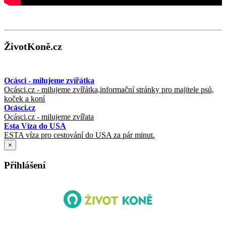
ŽivotKoně.cz
Ocásci - milujeme zvířátka
Ocásci.cz - milujeme zvířátka,informační stránky pro majitele psů,
koček a koní
Ocásci.cz
Ocásci.cz - milujeme zvířata
Esta Víza do USA
ESTA víza pro cestování do USA za pár minut.
×
Přihlášení