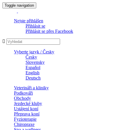
Toggle navigation
Nejste přihlášen
Přihlásit se
Přihlásit se přes Facebook
Vyberte jazyk / Česky
Česky
Slovensky
Espaňol
English
Deutsch
Veterináři a kliniky
Podkováři
Obchody
Jezdecké kluby
Ustájení koní
Přeprava koní
Fyzioterapie
Chiropraxe
Spa a wellness