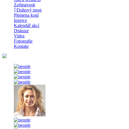
Zajímavosti
Duhový most
Plemena koní
Inzerce
Kalendář akcí
Diskuze
Videa
Fotografie
Kontakt