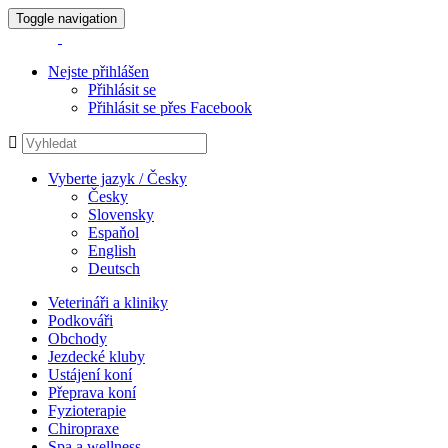
Toggle navigation
Nejste přihlášen
Přihlásit se
Přihlásit se přes Facebook
Vyberte jazyk / Česky
Česky
Slovensky
Espaňol
English
Deutsch
Veterináři a kliniky
Podkováři
Obchody
Jezdecké kluby
Ustájení koní
Přeprava koní
Fyzioterapie
Chiropraxe
Spa a wellness