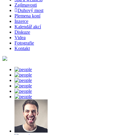
Zajímavosti
Duhový most
Plemena koní
Inzerce
Kalendář akcí
Diskuze
Videa
Fotografie
Kontakt