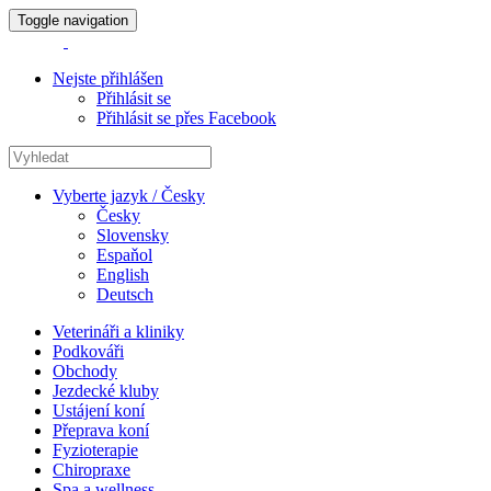
Toggle navigation
Nejste přihlášen
Přihlásit se
Přihlásit se přes Facebook
Vyberte jazyk / Česky
Česky
Slovensky
Espaňol
English
Deutsch
Veterináři a kliniky
Podkováři
Obchody
Jezdecké kluby
Ustájení koní
Přeprava koní
Fyzioterapie
Chiropraxe
Spa a wellness