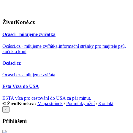
ŽivotKoně.cz
Ocásci - milujeme zvířátka
Ocásci.cz - milujeme zvířátka,informační stránky pro majitele psů,
koček a koní
Ocásci.cz
Ocásci.cz - milujeme zvířata
Esta Víza do USA
ESTA víza pro cestování do USA za pár minut.
©
ŽivotKoně.cz
/
Mapa stránek
/
Podmínky užití
/
Kontakt
×
Přihlášení