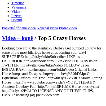
Timeline
Veterináři
Videa
Inzerce
Ostatní
Poslední přidaná videa
Nejlepší videa
Přidat video
Videa – koně
/ Top 5 Crazy Horses
Looking forward to the Kentucky Derby? Get pumped up now for
some of the most hilarious horse clips coming your way!
SUBSCRIBE: http://bit.ly/JukinSubscriber LIKE us on
FACEBOOK http://facebook.com/JukinVideo FOLLOW us on
TWITTER http://twitter.com/JukinVideo FOLLOW us on
INSTAGRAM http://instagram.com/JukinVideo Original Links:
Horse Jumps and Escapes | http://youtu.be/qYA0Id9MpxQ
Equestrian Crashes Into Tree | http://bit.ly/17VVdUt Mouth Farting
Horse | https://www.youtube.com/watch?v=YOYxT12BAHY
Amateur Cowboy Fail | http://bit.ly/18R1cME Horse bites cyclist |
http://bit.ly/1r2PsLl TO LICENSE ANY OF THESE CLIPS,
EMAIL: licensing (at) jukinvideo.com