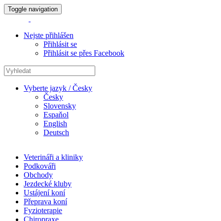
Toggle navigation
Nejste přihlášen
Přihlásit se
Přihlásit se přes Facebook
Vyberte jazyk / Česky
Česky
Slovensky
Espaňol
English
Deutsch
Veterináři a kliniky
Podkováři
Obchody
Jezdecké kluby
Ustájení koní
Přeprava koní
Fyzioterapie
Chiropraxe