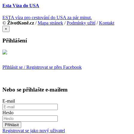
Esta Víza do USA
ESTA víza pro cestování do USA za pár minut.
©
ŽivotKoně.cz
/
Mapa stránek
/
Podmínky užití
/
Kontakt
×
Přihlášení
Přihlásit se / Registrovat se přes Facebook
Nebo se přihlašte e-mailem
E-mail
Heslo
Přihlásit
Registrovat se jako nový uživatel