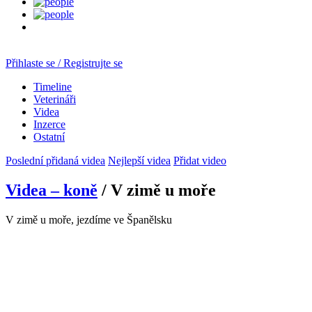
Přihlaste se / Registrujte se
Timeline
Veterináři
Videa
Inzerce
Ostatní
Poslední přidaná videa
Nejlepší videa
Přidat video
Videa – koně
/ V zimě u moře
V zimě u moře, jezdíme ve Španělsku