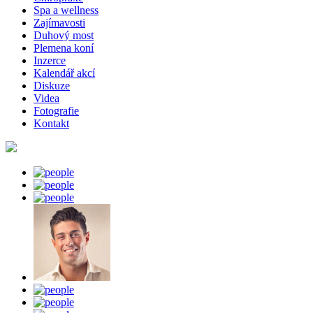
Spa a wellness
Zajímavosti
Duhový most
Plemena koní
Inzerce
Kalendář akcí
Diskuze
Videa
Fotografie
Kontakt