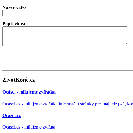
Název videa
Popis videa
ŽivotKoně.cz
Ocásci - milujeme zvířátka
Ocásci.cz - milujeme zvířátka,informační stránky pro majitele psů, ko
Ocásci.cz
Ocásci.cz - milujeme zvířata