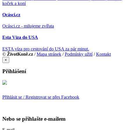
koček a koní
Ocásci.cz
Ocásci.cz - milujeme zvířata
Esta Víza do USA
ESTA víza pro cestování do USA za pár minut.
©
ŽivotKoně.cz
/
Mapa stránek
/
Podmínky užití
/
Kontakt
×
Přihlášení
Přihlásit se / Registrovat se přes Facebook
Nebo se přihlašte e-mailem
E-mail