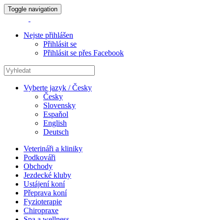
Toggle navigation
Nejste přihlášen
Přihlásit se
Přihlásit se přes Facebook
Vyberte jazyk / Česky
Česky
Slovensky
Espaňol
English
Deutsch
Veterináři a kliniky
Podkováři
Obchody
Jezdecké kluby
Ustájení koní
Přeprava koní
Fyzioterapie
Chiropraxe
Spa a wellness