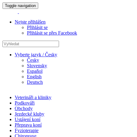
Toggle navigation
Nejste přihlášen
Přihlásit se
Přihlásit se přes Facebook
Vyberte jazyk / Česky
Česky
Slovensky
Espaňol
English
Deutsch
Veterináři a kliniky
Podkováři
Obchody
Jezdecké kluby
Ustájení koní
Přeprava koní
Fyzioterapie
Chiropraxe