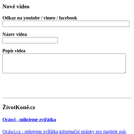
Nové video
Odkaz na youtube / vimeo / facebook
Název videa
Popis videa
ŽivotKoně.cz
Ocásci - milujeme zvířátka
Ocásci.cz - milujeme zvířátka,informační stránky pro majitele psů,