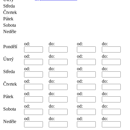
Středa
Čtvrtek
Pátek
Sobota
Neděle
od:
do:
od:
do:
Pondělí
od:
do:
od:
do:
Úterý
od:
do:
od:
do:
Středa
od:
do:
od:
do:
Čtvrtek
od:
do:
od:
do:
Pátek
od:
do:
od:
do:
Sobota
od:
do:
od:
do:
Neděle