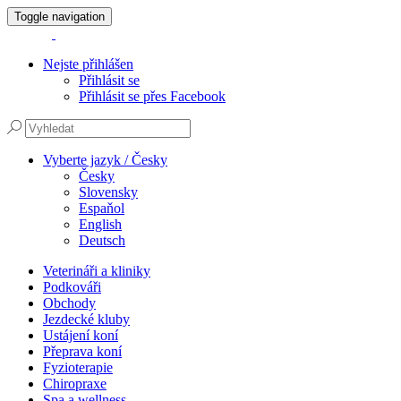
Toggle navigation
Nejste přihlášen
Přihlásit se
Přihlásit se přes Facebook
Vyberte jazyk / Česky
Česky
Slovensky
Espaňol
English
Deutsch
Veterináři a kliniky
Podkováři
Obchody
Jezdecké kluby
Ustájení koní
Přeprava koní
Fyzioterapie
Chiropraxe
Spa a wellness