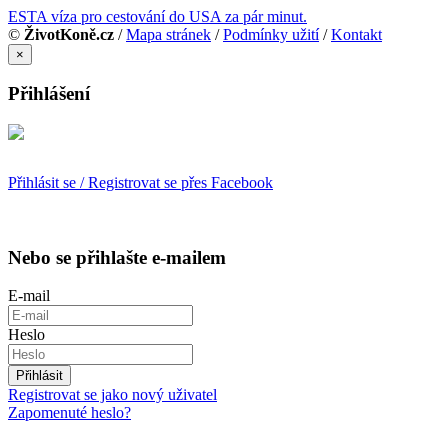
ESTA víza pro cestování do USA za pár minut.
©
ŽivotKoně.cz
/
Mapa stránek
/
Podmínky užití
/
Kontakt
×
Přihlášení
Přihlásit se / Registrovat se přes Facebook
Nebo se přihlašte e-mailem
E-mail
Heslo
Přihlásit
Registrovat se jako nový uživatel
Zapomenuté heslo?