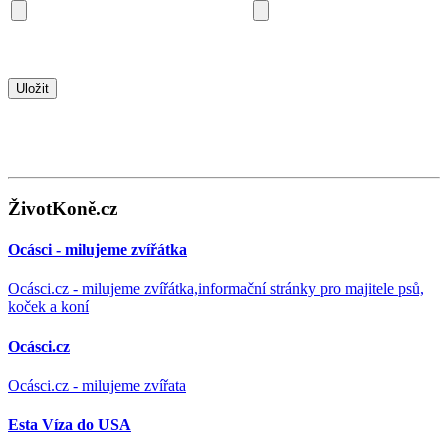
ŽivotKoně.cz
Ocásci - milujeme zvířátka
Ocásci.cz - milujeme zvířátka,informační stránky pro majitele psů,
koček a koní
Ocásci.cz
Ocásci.cz - milujeme zvířata
Esta Víza do USA