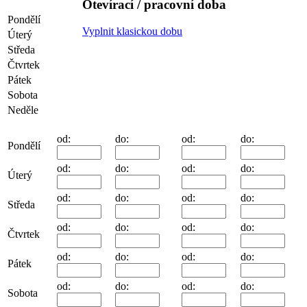
Otevírací / pracovní doba
Pondělí
Vyplnit klasickou dobu
Úterý
Středa
Čtvrtek
Pátek
Sobota
Neděle
od:
do:
od:
do:
Pondělí
od:
do:
od:
do:
Úterý
od:
do:
od:
do:
Středa
od:
do:
od:
do:
Čtvrtek
od:
do:
od:
do:
Pátek
od:
do:
od:
do:
Sobota