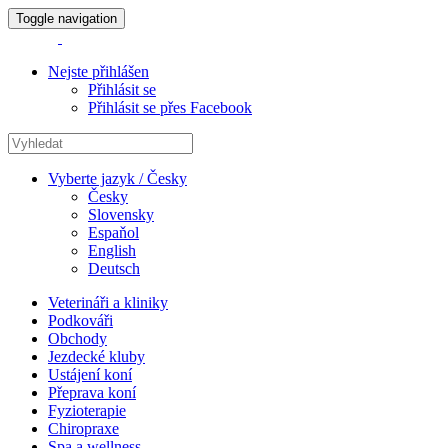
Toggle navigation
Nejste přihlášen
Přihlásit se
Přihlásit se přes Facebook
Vyberte jazyk / Česky
Česky
Slovensky
Espaňol
English
Deutsch
Veterináři a kliniky
Podkováři
Obchody
Jezdecké kluby
Ustájení koní
Přeprava koní
Fyzioterapie
Chiropraxe
Spa a wellness