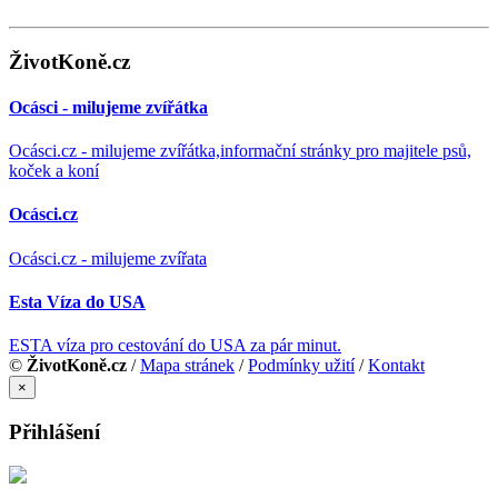
ŽivotKoně.cz
Ocásci - milujeme zvířátka
Ocásci.cz - milujeme zvířátka,informační stránky pro majitele psů,
koček a koní
Ocásci.cz
Ocásci.cz - milujeme zvířata
Esta Víza do USA
ESTA víza pro cestování do USA za pár minut.
©
ŽivotKoně.cz
/
Mapa stránek
/
Podmínky užití
/
Kontakt
×
Přihlášení