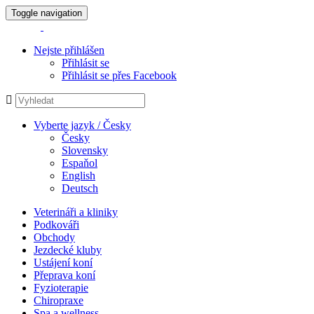
Toggle navigation
Nejste přihlášen
Přihlásit se
Přihlásit se přes Facebook
Vyberte jazyk / Česky
Česky
Slovensky
Espaňol
English
Deutsch
Veterináři a kliniky
Podkováři
Obchody
Jezdecké kluby
Ustájení koní
Přeprava koní
Fyzioterapie
Chiropraxe
Spa a wellness