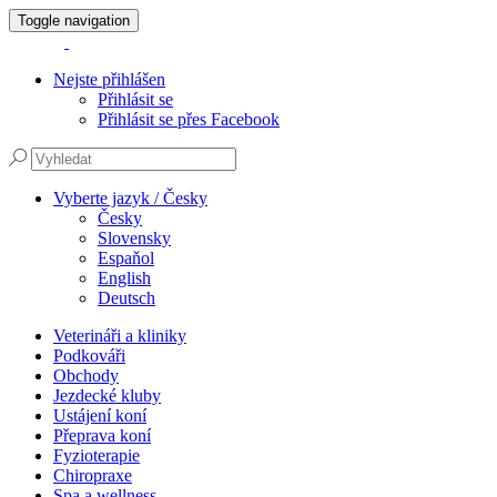
Toggle navigation
Nejste přihlášen
Přihlásit se
Přihlásit se přes Facebook
Vyberte jazyk / Česky
Česky
Slovensky
Espaňol
English
Deutsch
Veterináři a kliniky
Podkováři
Obchody
Jezdecké kluby
Ustájení koní
Přeprava koní
Fyzioterapie
Chiropraxe
Spa a wellness