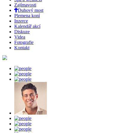
Zajímavosti
Duhový most
Plemena koní
Inzerce
Kalendář akcí
Diskuze
Videa
Fotografie
Kontakt