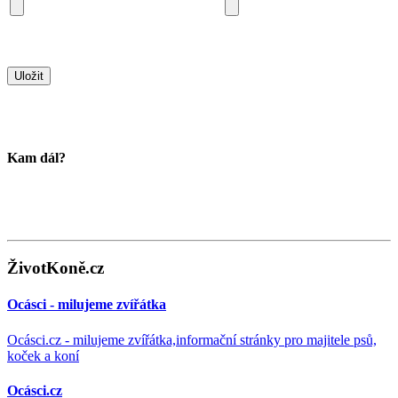
Kam dál?
ŽivotKoně.cz
Ocásci - milujeme zvířátka
Ocásci.cz - milujeme zvířátka,informační stránky pro majitele psů,
koček a koní
Ocásci.cz