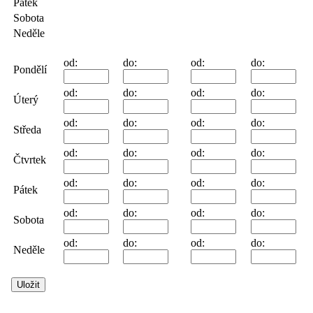
Pátek
Sobota
Neděle
od:
do:
od:
do:
Pondělí
od:
do:
od:
do:
Úterý
od:
do:
od:
do:
Středa
od:
do:
od:
do:
Čtvrtek
od:
do:
od:
do:
Pátek
od:
do:
od:
do:
Sobota
od:
do:
od:
do:
Neděle