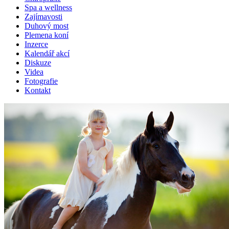
Spa a wellness
Zajímavosti
Duhový most
Plemena koní
Inzerce
Kalendář akcí
Diskuze
Videa
Fotografie
Kontakt