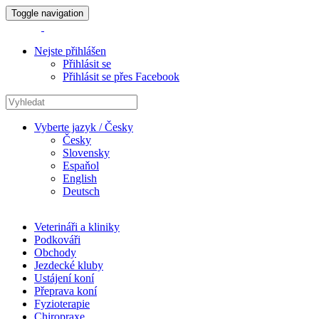
Toggle navigation
Nejste přihlášen
Přihlásit se
Přihlásit se přes Facebook
Vyberte jazyk / Česky
Česky
Slovensky
Espaňol
English
Deutsch
Veterináři a kliniky
Podkováři
Obchody
Jezdecké kluby
Ustájení koní
Přeprava koní
Fyzioterapie
Chiropraxe