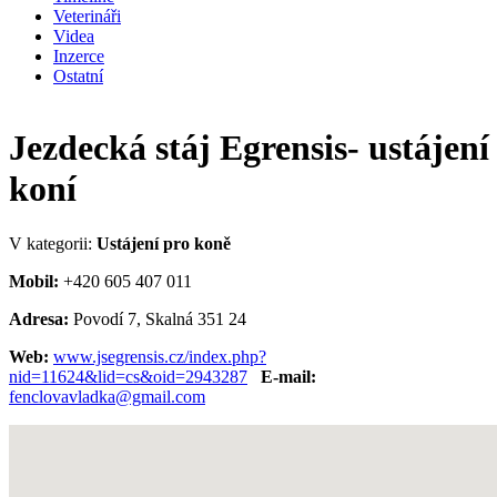
Veterináři
Videa
Inzerce
Ostatní
Jezdecká stáj Egrensis- ustájení
koní
V kategorii:
Ustájení pro koně
Mobil:
+420 605 407 011
Adresa:
Povodí 7, Skalná 351 24
Web:
www.jsegrensis.cz/index.php?
nid=11624&lid=cs&oid=2943287
E-mail:
fenclovavladka@gmail.com