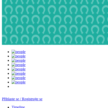
Přihlaste se / Registrujte se
Timeline