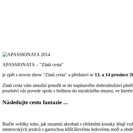
APASSIONATA – "Zlatá cesta"
je zpět s novou show "Zlatá cesta" a představí se
13. a 14 prosince 
Zlatá cesta vám umožní ponořit se do napínavého dobrodružství plnéh
poselství vás povede spolu s hrdinou do mystického muzea, ve kterém 
Následujte cestu fantazie ...
Buďte svědky toho, jak razantní akrobati s efektními kousky létají vz
mistrovských jezdců s garrochou křišťálovému ledovému moři a obdiv