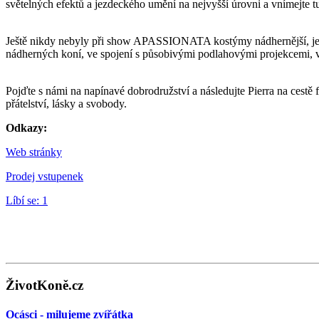
světelných efektů a jezdeckého umění na nejvyšší úrovni a vnímejte tut
Ještě nikdy nebyly při show APASSIONATA kostýmy nádhernější, ješt
nádherných koní, ve spojení s působivými podlahovými projekcemi, vy
Pojďte s námi na napínavé dobrodružství a následujte Pierra na cest
přátelství, lásky a svobody.
Odkazy:
Web stránky
Prodej vstupenek
Líbí se:
1
ŽivotKoně.cz
Ocásci - milujeme zvířátka