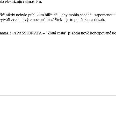
o elektrizující atmosféru.
ě nikdy nebylo publikum blíže ději, aby mohlo snadněji zapomenout n
tváří zcela nový emocionální zážitek – je to pohádka na dosah.
ě fantazie! APASSIONATA – "Zlatá cesta" je zcela nově koncipované uce