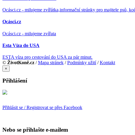
Ocásci.cz - milujeme zvířátka,informační stránky pro majitele psů, ko
Ocásci.cz
Ocásci.cz - milujeme zvířata
Esta Víza do USA
ESTA víza pro cestování do USA za pár minut.
©
ŽivotKoně.cz
/
Mapa stránek
/
Podmínky užití
/
Kontakt
×
Přihlášení
Přihlásit se / Registrovat se přes Facebook
Nebo se přihlašte e-mailem