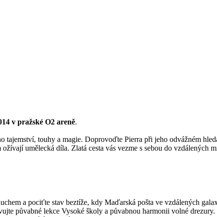
2014 v pražské O2 areně
.
o tajemství, touhy a magie. Doprovoďte Pierra při jeho odvážném hled
ožívají umělecká díla. Zlatá cesta vás vezme s sebou do vzdálených mí
duchem a pociťte stav beztíže, kdy Maďarská pošta ve vzdálených galaxi
ujte půvabné lekce Vysoké školy a půvabnou harmonii volné drezury. O