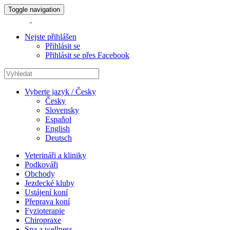
Toggle navigation
Nejste přihlášen
Přihlásit se
Přihlásit se přes Facebook
Vyberte jazyk / Česky
Česky
Slovensky
Espaňol
English
Deutsch
Veterináři a kliniky
Podkováři
Obchody
Jezdecké kluby
Ustájení koní
Přeprava koní
Fyzioterapie
Chiropraxe
Spa a wellness