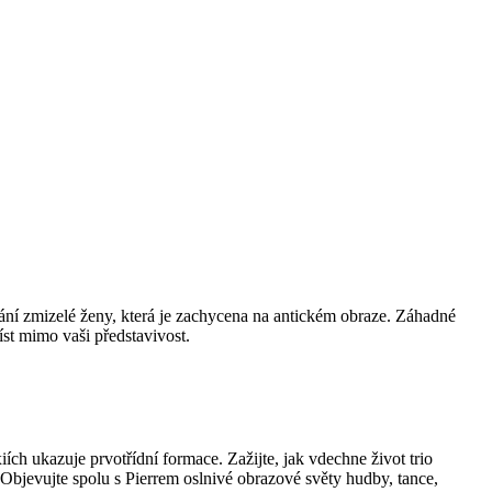
ání zmizelé ženy, která je zachycena na antickém obraze. Záhadné
st mimo vaši představivost.
ích ukazuje prvotřídní formace. Zažijte, jak vdechne život trio
bjevujte spolu s Pierrem oslnivé obrazové světy hudby, tance,