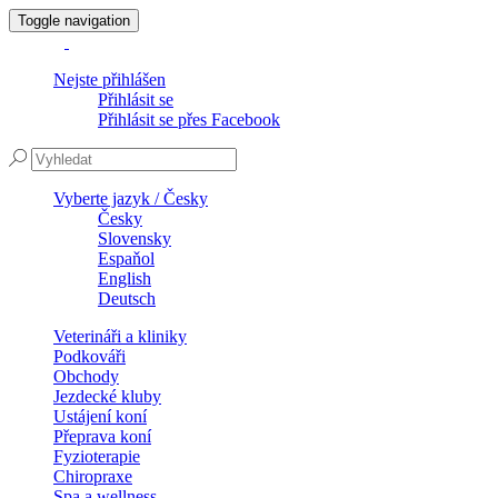
Toggle navigation
Nejste přihlášen
Přihlásit se
Přihlásit se přes Facebook
Vyberte jazyk / Česky
Česky
Slovensky
Espaňol
English
Deutsch
Veterináři a kliniky
Podkováři
Obchody
Jezdecké kluby
Ustájení koní
Přeprava koní
Fyzioterapie
Chiropraxe
Spa a wellness