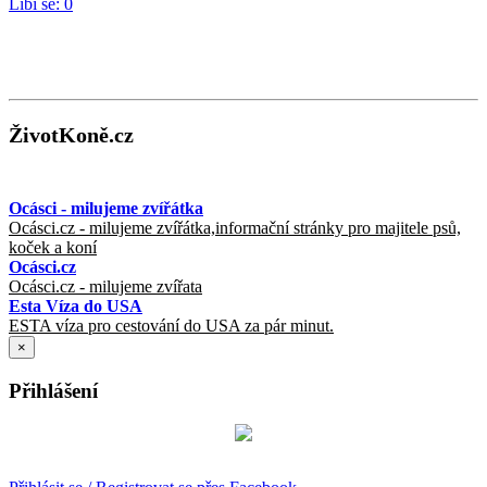
Líbí se:
0
ŽivotKoně.cz
Ocásci - milujeme zvířátka
Ocásci.cz - milujeme zvířátka,informační stránky pro majitele psů,
koček a koní
Ocásci.cz
Ocásci.cz - milujeme zvířata
Esta Víza do USA
ESTA víza pro cestování do USA za pár minut.
×
Přihlášení