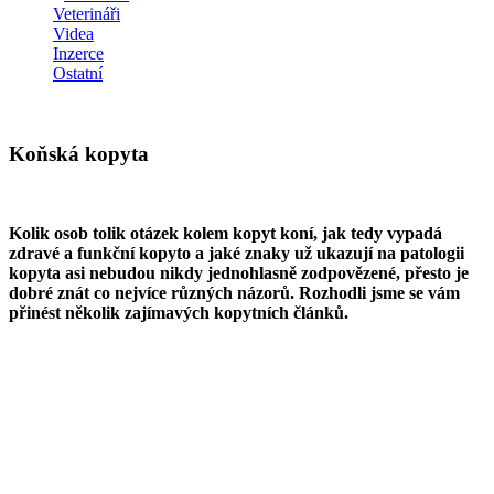
Veterináři
Videa
Inzerce
Ostatní
Koňská kopyta
Kolik osob tolik otázek kolem kopyt koní, jak tedy vypadá
zdravé a funkční kopyto a jaké znaky už ukazují na patologii
kopyta asi nebudou nikdy jednohlasně zodpovězené, přesto je
dobré znát co nejvíce různých názorů. Rozhodli jsme se vám
přinést několik zajímavých kopytních článků.