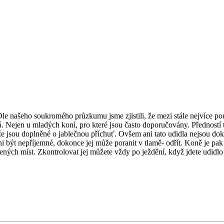
 našeho soukromého průzkumu jsme zjistili, že mezi stále nejvíce použí
á. Nejen u mladých koní, pro které jsou často doporučovány. Předností 
, že jsou doplněné o jablečnou příchuť. Ovšem ani tato udidla nejsou do
 být nepříjemné, dokonce jej může poranit v tlamě- odřít. Koně je pak
epených míst. Zkontrolovat jej můžete vždy po ježdění, když jdete udidlo