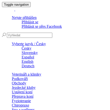
Toggle navigation
Nejste přihlášen
Přihlásit se
Přihlásit se přes Facebook
Vyberte jazyk / Česky
Česky
Slovensky
Espaňol
English
Deutsch
Veterináři a kliniky
Podkováři
Obchody
Jezdecké kluby
Ustájení koní
Přeprava koní
Fyzioterapie
Chiropraxe
Spa a wellness