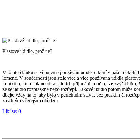
Plastové udidlo, proč ne?
V tomto článku se věnujeme používání udidel u koní v našem okolí. Dle
lomené. V současnosti jsou stále více a více používaná udidla plastov
koutkům, které tak neodírají. Jejich přijímání koněm, lze zvýšit i tím
že se udidlo rozpraskne nebo roztřepí. Takové udidlo potom může koni
dbejte vždy na to, aby bylo v perfektním stavu, bez prasklin či roztř
zaschlým včerejším obědem.
Líbí se:
0