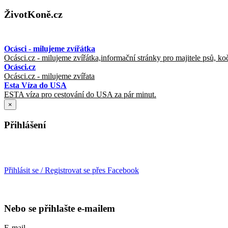
ŽivotKoně.cz
Ocásci - milujeme zvířátka
Ocásci.cz - milujeme zvířátka,informační stránky pro majitele psů, ko
Ocásci.cz
Ocásci.cz - milujeme zvířata
Esta Víza do USA
ESTA víza pro cestování do USA za pár minut.
×
Přihlášení
Přihlásit se / Registrovat se přes Facebook
Nebo se přihlašte e-mailem
E-mail