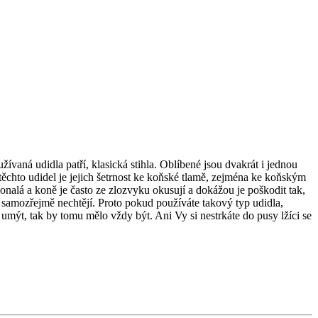
vaná udidla patří, klasická stihla. Oblíbené jsou dvakrát i jednou
těchto udidel je jejich šetrnost ke koňské tlamě, zejména ke koňským
konalá a koně je často ze zlozvyku okusují a dokážou je poškodit tak,
 samozřejmě nechtějí. Proto pokud používáte takový typ udidla,
 umýt, tak by tomu mělo vždy být. Ani Vy si nestrkáte do pusy lžíci se