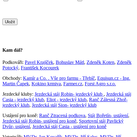
Kam dál?
Podkováři:
Pavel Krajíček
,
Bohuslav Mátl
,
Zdeněk Koten
,
Zdeněk
Potocký
,
František Kocourek
Obchody:
Kamír a Co. . Vše pro farmu - Třebíč
,
Equisun.cz - Ing.
Martin Čapek
,
Kokino krmiva
,
Farmer.cz
,
Forst Agro s.r.o.
Jezdecké kluby:
Jezdecká stáj Robin- jezdecký klub
,
Jezdecká stáj
Casia - jezdecký klub
,
Eliot - jezdecký klub
,
Ranč Zálesná Zhoř-
jezdecký klub
,
Jezdecká stáj Sion- jezdecký klub
Ustájení pro koně:
Ranč Ztracená podkova
,
Stáj Bořetín- ustájení
,
Jezdecká stáj Robin- ustájení pro koně
,
Sportovní stáj Pavlický
Dvůr- ustájení
,
Jezdecká stáj Casia - ustájení pro koně
Veterináři:
MVDr. Jan Kovařík
,
MVDr. Jiří Salus
,
MVDr. Jiří