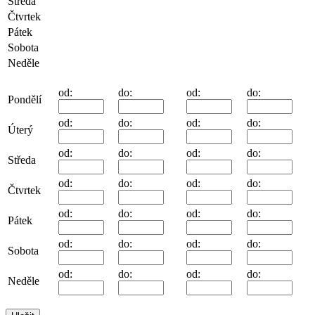
Středa
Čtvrtek
Pátek
Sobota
Neděle
od:
do:
od:
do:
Pondělí
od:
do:
od:
do:
Úterý
od:
do:
od:
do:
Středa
od:
do:
od:
do:
Čtvrtek
od:
do:
od:
do:
Pátek
od:
do:
od:
do:
Sobota
od:
do:
od:
do:
Neděle