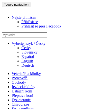
Toggle navigation
Nejste přihlášen
Přihlásit se
Přihlásit se přes Facebook
Vyberte jazyk / Česky
Česky
Slovensky
Espaňol
English
Deutsch
Veterináři a kliniky
Podkováři
Obchody
Jezdecké kluby
Ustájení koní
Přeprava koní
Fyzioterapie
Chiropraxe
Spa a wellness