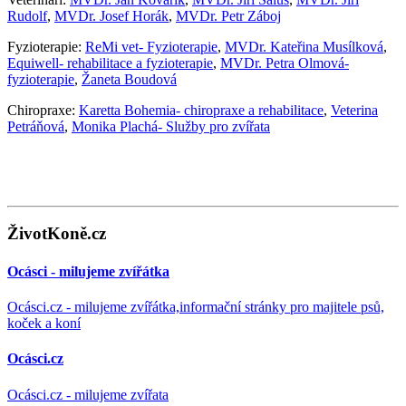
Rudolf
,
MVDr. Josef Horák
,
MVDr. Petr Záboj
Fyzioterapie:
ReMi vet- Fyzioterapie
,
MVDr. Kateřina Musílková
,
Equiwell- rehabilitace a fyzioterapie
,
MVDr. Petra Olmová-
fyzioterapie
,
Žaneta Boudová
Chiropraxe:
Karetta Bohemia- chiropraxe a rehabilitace
,
Veterina
Petráňová
,
Monika Plachá- Služby pro zvířata
ŽivotKoně.cz
Ocásci - milujeme zvířátka
Ocásci.cz - milujeme zvířátka,informační stránky pro majitele psů,
koček a koní
Ocásci.cz
Ocásci.cz - milujeme zvířata