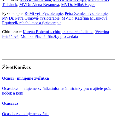
Tichánek
,
MVDr. Alena Beranová
,
MVDr. Miloš Heger
Fyzioterapie:
ReMi vet- Fyzioterapie
,
Petra Zemler- fyzioterapie
,
MVDr. Petra Olmová- fyzioterapie
,
MVDr. Kateřina Musílková
,
Equiwell- rehabilitace a fyzioterapie
Chiropraxe:
Karetta Bohemia- chiropraxe a rehabilitace
,
Veterina
Petráňová
,
Monika Plachá- Služby pro zvířata
ŽivotKoně.cz
Ocásci - milujeme zvířátka
Ocásci.cz - milujeme zvířátka,informační stránky pro majitele psů,
koček a koní
Ocásci.cz
Ocásci.cz - milujeme zvířata