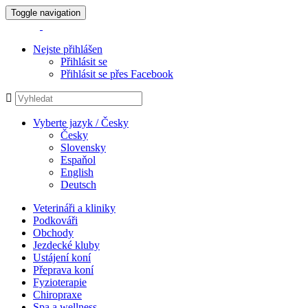
Toggle navigation
Nejste přihlášen
Přihlásit se
Přihlásit se přes Facebook
Vyberte jazyk / Česky
Česky
Slovensky
Espaňol
English
Deutsch
Veterináři a kliniky
Podkováři
Obchody
Jezdecké kluby
Ustájení koní
Přeprava koní
Fyzioterapie
Chiropraxe
Spa a wellness