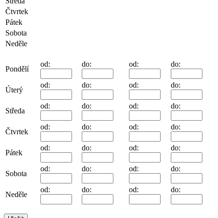
Středa
Čtvrtek
Pátek
Sobota
Neděle
od:
do:
od:
do:
Pondělí
od:
do:
od:
do:
Úterý
od:
do:
od:
do:
Středa
od:
do:
od:
do:
Čtvrtek
od:
do:
od:
do:
Pátek
od:
do:
od:
do:
Sobota
od:
do:
od:
do:
Neděle