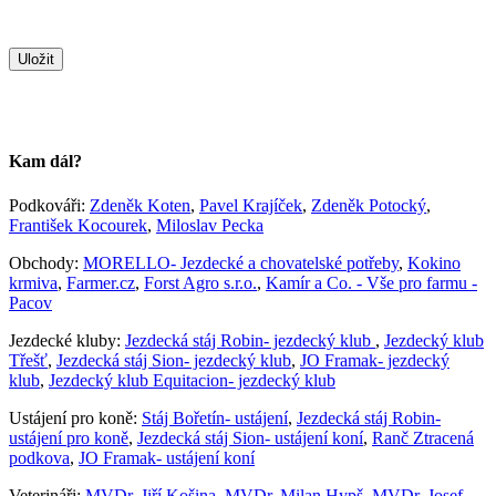
Kam dál?
Podkováři:
Zdeněk Koten
,
Pavel Krajíček
,
Zdeněk Potocký
,
František Kocourek
,
Miloslav Pecka
Obchody:
MORELLO- Jezdecké a chovatelské potřeby
,
Kokino
krmiva
,
Farmer.cz
,
Forst Agro s.r.o.
,
Kamír a Co. - Vše pro farmu -
Pacov
Jezdecké kluby:
Jezdecká stáj Robin- jezdecký klub
,
Jezdecký klub
Třešť
,
Jezdecká stáj Sion- jezdecký klub
,
JO Framak- jezdecký
klub
,
Jezdecký klub Equitacion- jezdecký klub
Ustájení pro koně:
Stáj Bořetín- ustájení
,
Jezdecká stáj Robin-
ustájení pro koně
,
Jezdecká stáj Sion- ustájení koní
,
Ranč Ztracená
podkova
,
JO Framak- ustájení koní
Veterináři:
MVDr. Jiří Košina
,
MVDr. Milan Hypš
,
MVDr. Josef