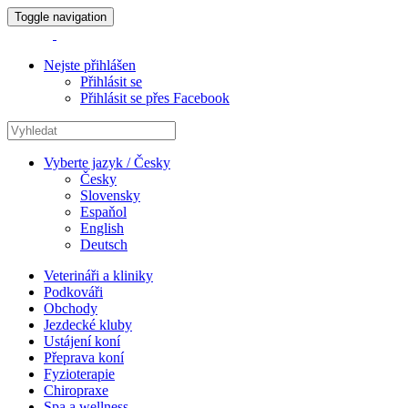
Toggle navigation
Nejste přihlášen
Přihlásit se
Přihlásit se přes Facebook
Vyberte jazyk / Česky
Česky
Slovensky
Espaňol
English
Deutsch
Veterináři a kliniky
Podkováři
Obchody
Jezdecké kluby
Ustájení koní
Přeprava koní
Fyzioterapie
Chiropraxe
Spa a wellness