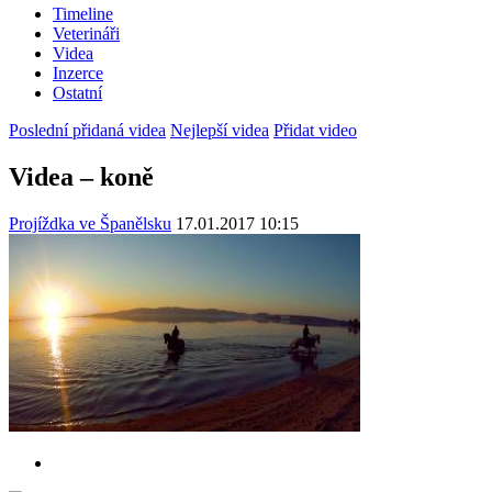
Timeline
Veterináři
Videa
Inzerce
Ostatní
Poslední přidaná videa
Nejlepší videa
Přidat video
Videa – koně
Projíždka ve Španělsku
17.01.2017 10:15