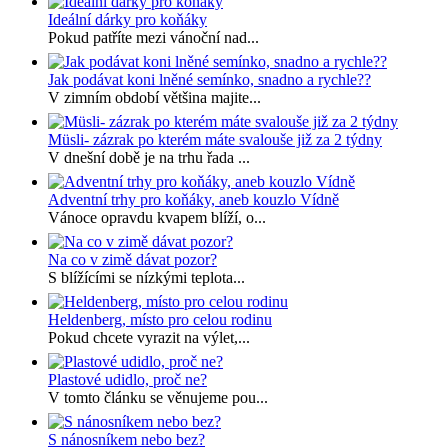
Ideální dárky pro koňáky
Pokud patříte mezi vánoční nad...
Jak podávat koni lněné semínko, snadno a rychle??
V zimním období většina majite...
Müsli- zázrak po kterém máte svalouše již za 2 týdny
V dnešní době je na trhu řada ...
Adventní trhy pro koňáky, aneb kouzlo Vídně
Vánoce opravdu kvapem blíží, o...
Na co v zimě dávat pozor?
S blížícími se nízkými teplota...
Heldenberg, místo pro celou rodinu
Pokud chcete vyrazit na výlet,...
Plastové udidlo, proč ne?
V tomto článku se věnujeme pou...
S nánosníkem nebo bez?