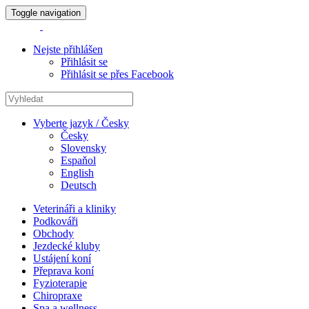
Toggle navigation
Nejste přihlášen
Přihlásit se
Přihlásit se přes Facebook
Vyberte jazyk / Česky
Česky
Slovensky
Espaňol
English
Deutsch
Veterináři a kliniky
Podkováři
Obchody
Jezdecké kluby
Ustájení koní
Přeprava koní
Fyzioterapie
Chiropraxe
Spa a wellness