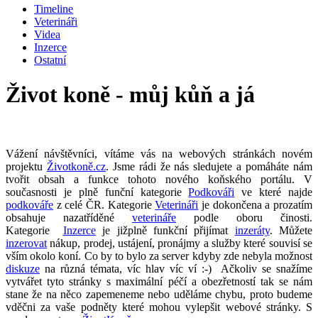
Timeline
Veterináři
Videa
Inzerce
Ostatní
Život koně - můj kůň a já
Vážení návštěvníci, vítáme vás na webových stránkách novém
projektu
Životkoně.cz
. Jsme rádi že nás sledujete a pomáháte nám
tvořit obsah a funkce tohoto nového koňského portálu. V
současnosti je plně funční kategorie
Podkováři
ve které najde
podkováře
z celé ČR. Kategorie
Veterináři
je dokončena a prozatím
obsahuje nazatříděné
veterináře
podle oboru činosti.
Kategorie
Inzerce
je jižplně funkční přijímat
inzeráty
. Můžete
inzerovat
nákup, prodej, ustájení, pronájmy a služby které souvisí se
vším okolo koní. Co by to bylo za server kdyby zde nebyla možnost
diskuze
na různá témata, víc hlav víc ví :-) Ačkoliv se snažíme
vytvářet tyto stránky s maximální péčí a obezřetností tak se nám
stane že na něco zapemeneme nebo uděláme chybu, proto budeme
vděčni za vaše podněty které mohou vylepšit webové stránky. S