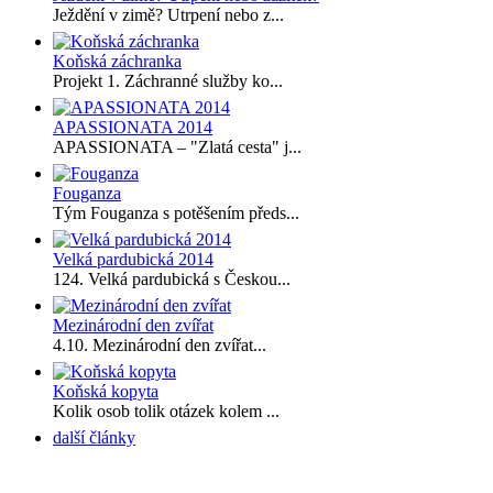
Ježdění v zimě? Utrpení nebo z...
Koňská záchranka
Projekt 1. Záchranné služby ko...
APASSIONATA 2014
APASSIONATA – "Zlatá cesta" j...
Fouganza
Tým Fouganza s potěšením předs...
Velká pardubická 2014
124. Velká pardubická s Českou...
Mezinárodní den zvířat
4.10. Mezinárodní den zvířat...
Koňská kopyta
Kolik osob tolik otázek kolem ...
další články