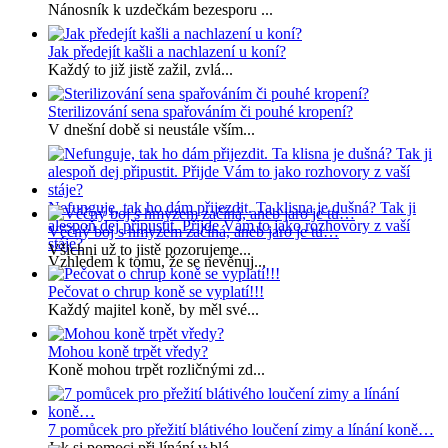
Nánosník k uzdečkám bezesporu ...
Jak předejít kašli a nachlazení u koní?
Každý to již jistě zažil, zvlá...
Sterilizování sena spařováním či pouhé kropení?
V dnešní době si neustále vším...
Nefunguje, tak ho dám přijezdit. Ta klisna je dušná? Tak ji
alespoň dej připustit. Přijde Vám to jako rozhovory z vaší
Věčný boj s hmyzem začíná, aneb jaro je tu…
stáje?
Všichni už to jistě pozorujeme...
Vzhledem k tomu, že se nevěnuj...
Pečovat o chrup koně se vyplatí!!!
Každý majitel koně, by měl své...
Mohou koně trpět vředy?
Koně mohou trpět rozličnými zd...
7 pomůcek pro přežití blátivého loučení zimy a línání koně…
Jak si pomoci při línání v blá...