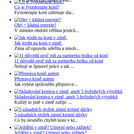
Co je fysioterapie koní?
Fysioterapie koní zahrnuje dia...
Olej = klidná energie?
V zimním období většina jezdců...
Jak jezdit na koni v zimě.
Zima už opravdu udeřila a mnoh...
11 důvodů proč mít za partnerku holku od koní
Nebojí se špinavé práce a tak ...
Přeprava koně autem
Jak vybrat správného přepravce...
Skladování krmiva v zimě, aneb 5 hvězdných výrobků
Každý to jistě v zimě zažije. ...
5 zásadních složek zimní krmné dávky
Co by nesmělo chybět koni v kr...
Ježdění v zimě? Utrpení nebo zážitek?