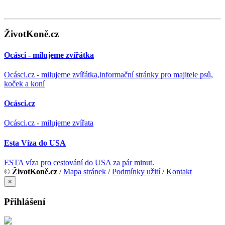
ŽivotKoně.cz
Ocásci - milujeme zvířátka
Ocásci.cz - milujeme zvířátka,informační stránky pro majitele psů,
koček a koní
Ocásci.cz
Ocásci.cz - milujeme zvířata
Esta Víza do USA
ESTA víza pro cestování do USA za pár minut.
©
ŽivotKoně.cz
/
Mapa stránek
/
Podmínky užití
/
Kontakt
×
Přihlášení