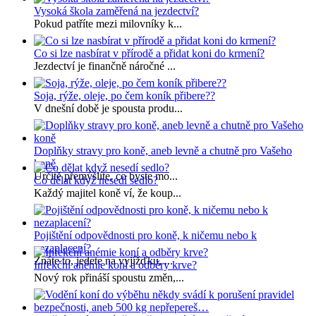
Vysoká škola zaměřená na jezdectví?
Pokud patříte mezi milovníky k...
Co si lze nasbírat v přírodě a přidat koni do krmení?
Jezdectví je finančně náročné ...
Soja, rýže, oleje, po čem koník přibere??
V dnešní době je spousta produ...
Doplňky stravy pro koně, aneb levně a chutně pro Vašeho
koně
Určitě přemýšlíte, co byste mo...
Co dělat když nesedí sedlo?
Každý majitel koně ví, že koup...
Pojištění odpovědnosti pro koně, k ničemu nebo k
nezaplacení?
Znáte to, jedete na vyjížďku, ...
Infekční anémie koní a odběry krve?
Nový rok přináší spoustu změn,...