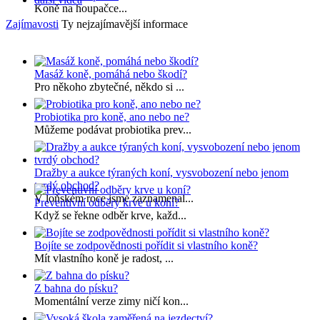
Koně na houpačce...
Zajímavosti
Ty nejzajímavější informace
Masáž koně, pomáhá nebo škodí?
Pro někoho zbytečné, někdo si ...
Probiotika pro koně, ano nebo ne?
Můžeme podávat probiotika prev...
Dražby a aukce týraných koní, vysvobození nebo jenom
tvrdý obchod?
V loňském roce jsme zaznamenal...
Preventivní odběry krve u koní?
Když se řekne odběr krve, každ...
Bojíte se zodpovědnosti pořídit si vlastního koně?
Mít vlastního koně je radost, ...
Z bahna do písku?
Momentální verze zimy ničí kon...