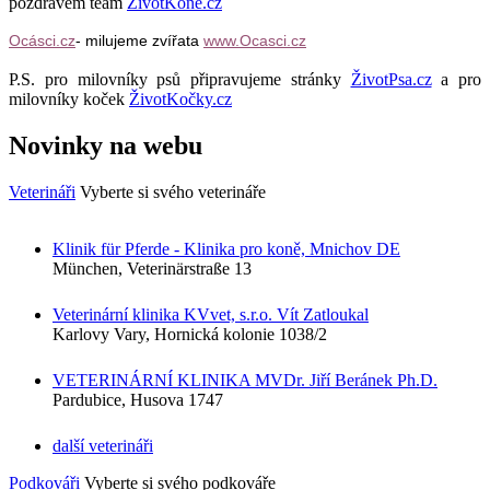
pozdravem team
ŽivotKoně.cz
Ocásci.cz
- milujeme zvířata
www.Ocasci.cz
P.S. pro milovníky psů připravujeme stránky
ŽivotPsa.cz
a pro
milovníky koček
ŽivotKočky.cz
Novinky na webu
Veterináři
Vyberte si svého veterináře
Klinik für Pferde - Klinika pro koně, Mnichov DE
München, Veterinärstraße 13
Veterinární klinika KVvet, s.r.o. Vít Zatloukal
Karlovy Vary, Hornická kolonie 1038/2
VETERINÁRNÍ KLINIKA MVDr. Jiří Beránek Ph.D.
Pardubice, Husova 1747
další veterináři
Podkováři
Vyberte si svého podkováře